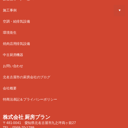
施工事例
空調・給排気設備
環境衛生
焼肉店用排気設備
中古厨房機器
お問い合わせ
北名古屋市の厨房会社のブログ
会社概要
特商法表記＆プライバシーポリシー
株式会社 厨房プラン
〒481-0041 愛知県北名古屋市九之坪両ヶ前27
TEL：
0568-70-1799