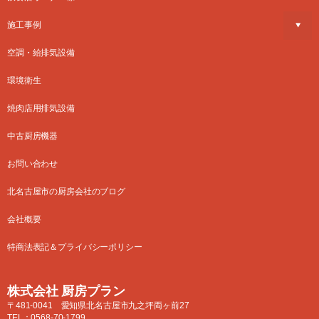
施工事例
空調・給排気設備
環境衛生
焼肉店用排気設備
中古厨房機器
お問い合わせ
北名古屋市の厨房会社のブログ
会社概要
特商法表記＆プライバシーポリシー
株式会社 厨房プラン
〒481-0041 愛知県北名古屋市九之坪両ヶ前27
TEL：
0568-70-1799